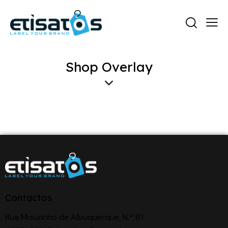
Shop Overlay
Contactos
Rua Mouzinho de Albuquerque, N.º 61