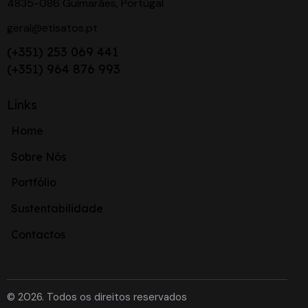
4835-086 Guimarães, Portugal
geral@etisatos.pt
(+351) 253 069 441
(+351) 964 876 993
Links
Home
Sobre Nós
Portfólio
Sustentabilidade
Contactos
© 2026. Todos os direitos reservados