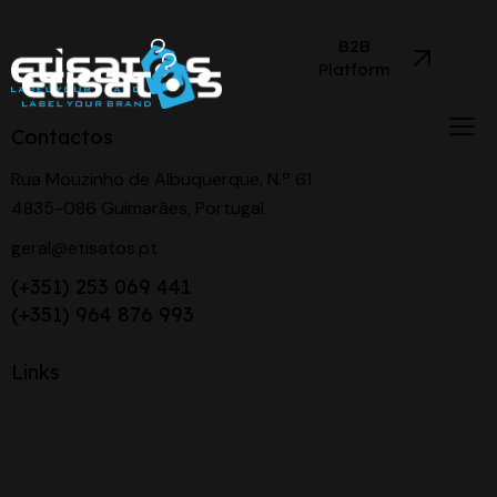
B2B
Platform
Contactos
Rua Mouzinho de Albuquerque, N.º 61
4835-086 Guimarães, Portugal
geral@etisatos.pt
(+351) 253 069 441
(+351) 964 876 993
Links