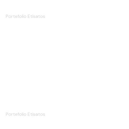
Etiqueta de Marca
Portefolio Etisatos
Hangtag
Portefolio Etisatos