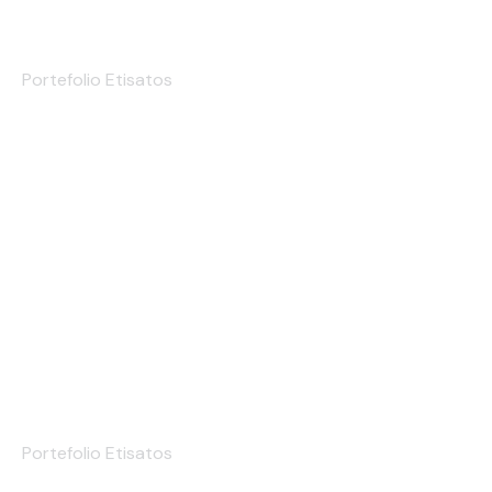
Hangtag
Portefolio Etisatos
Produtos de Embalagem
Portefolio Etisatos