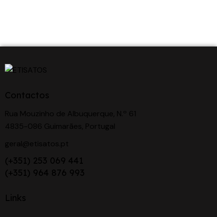
Contactos
Rua Mouzinho de Albuquerque, N.º 61
4835-086 Guimarães, Portugal
geral@etisatos.pt
(+351) 253 069 441
(+351) 964 876 993
Links