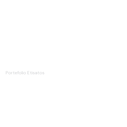
Etiqueta de Cartão
Portefolio Etisatos