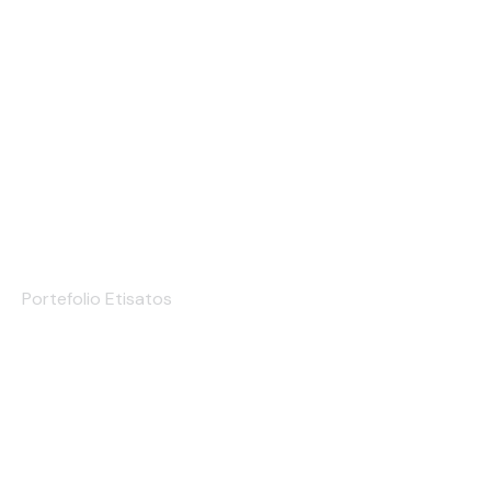
Etiqueta de Marca
Portefolio Etisatos