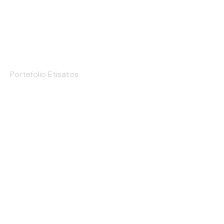
Etiqueta de Composição
Portefolio Etisatos