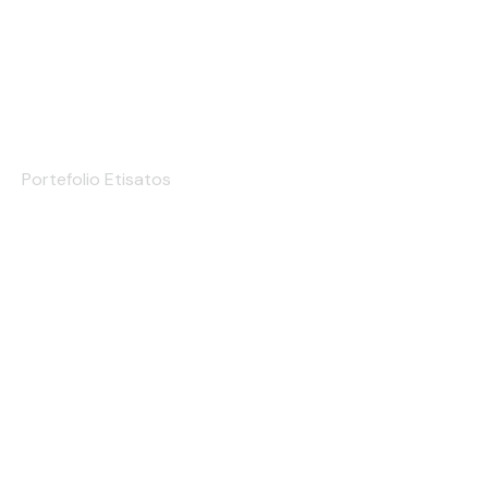
Etiqueta de Marca
Portefolio Etisatos