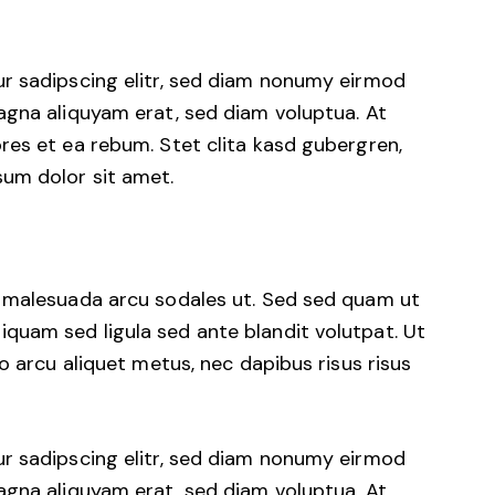
r sadipscing elitr, sed diam nonumy eirmod
agna aliquyam erat, sed diam voluptua. At
res et ea rebum. Stet clita kasd gubergren,
um dolor sit amet.
d malesuada arcu sodales ut. Sed sed quam ut
uam sed ligula sed ante blandit volutpat. Ut
o arcu aliquet metus, nec dapibus risus risus
r sadipscing elitr, sed diam nonumy eirmod
agna aliquyam erat, sed diam voluptua. At