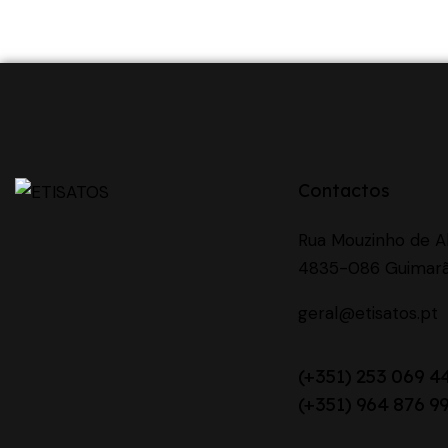
Contactos
Rua Mouzinho de Al
4835-086 Guimarãe
geral@etisatos.pt
(+351) 253 069 4
(+351) 964 876 9