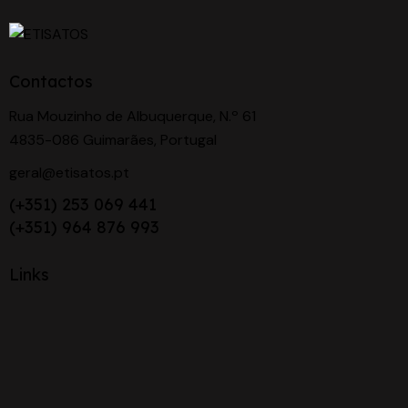
Contactos
Rua Mouzinho de Albuquerque, N.º 61
4835-086 Guimarães, Portugal
geral@etisatos.pt
(+351) 253 069 441
(+351) 964 876 993
Links