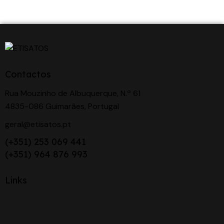
Contactos
Rua Mouzinho de Albuquerque, N.º 61
4835-086 Guimarães, Portugal
geral@etisatos.pt
(+351) 253 069 441
(+351) 964 876 993
Links