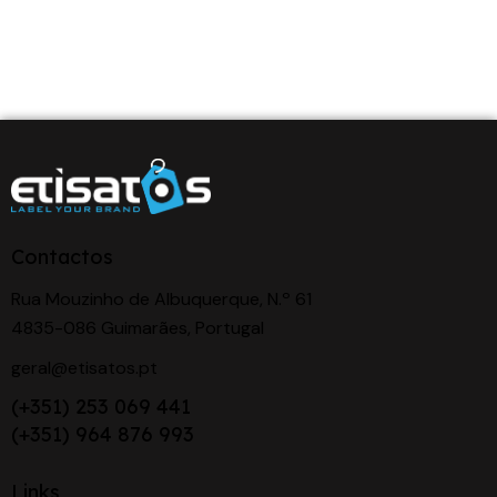
Contactos
Rua Mouzinho de Albuquerque, N.º 61
4835-086 Guimarães, Portugal
geral@etisatos.pt
(+351) 253 069 441
(+351) 964 876 993
Links