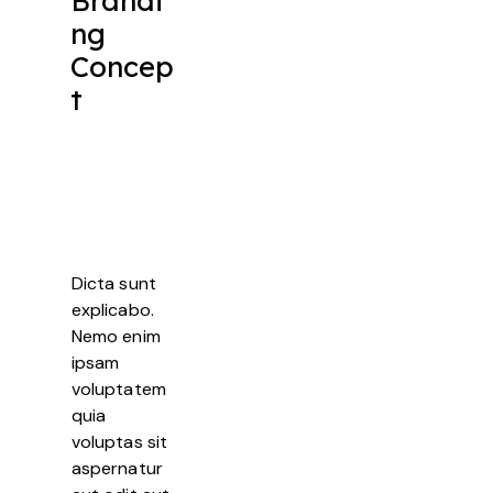
Brandi
ng
Concep
t
Dicta sunt
explicabo.
Nemo enim
ipsam
voluptatem
quia
voluptas sit
aspernatur